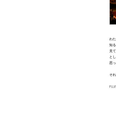
わた
知る
見て
とし
思っ
それ
FUJ