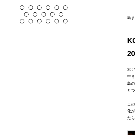
島ま
K
20
20
空き
島の
とつ
この
化が
たら