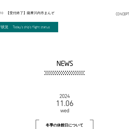
.10
【受付終了】薩摩川内市まんぞ
CONCEP
く宿泊GO!GO!キャンペーン につ
いて
行状況
Today's ship's flight status
NEWS
2024
11.06
wed
冬季の休館日について