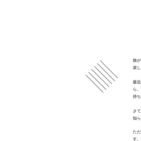
旅が
楽し
最近
ら、
持ち
さて
知ら
ただ
す。