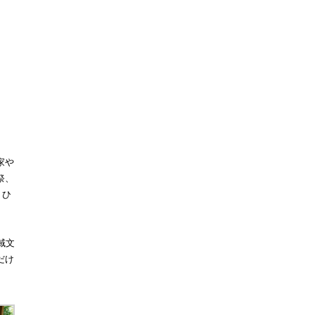
き家や
祭、
、ひ
域文
だけ