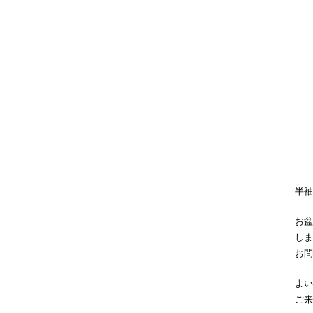
半袖
お盆
しま
お問
よい
ご来