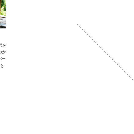
代を
つか
バー
いと