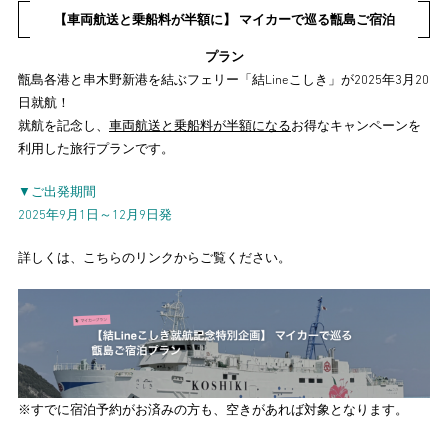
【車両航送と乗船料が半額に】 マイカーで巡る甑島ご宿泊
プラン
甑島各港と串木野新港を結ぶフェリー「結Lineこしき」が2025年3月20
日就航！
就航を記念し、
車両航送と乗船料が半額になる
お得なキャンペーンを
利用した旅行プランです。
▼ご出発期間
2025年9月1日～12月9日発
詳しくは、こちらのリンクからご覧ください。
※すでに宿泊予約がお済みの方も、空きがあれば対象となります。