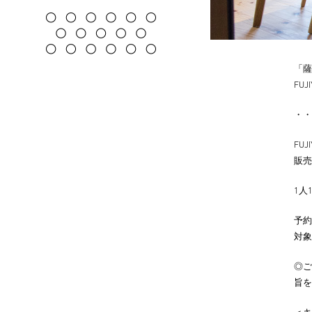
「薩
FU
・・
FU
販売
1人
予約
対象
◎ご
旨を