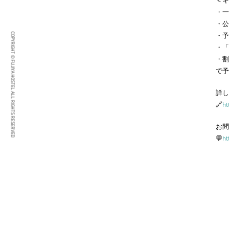
＜キ
・一
・公
COPYRIGHT © FUJIYA HOSTEL ALL RIGHTS RESERVED
・予
・「
・割
で予
詳し
🔗
ht
お問
💬
ht