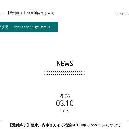
.10
【受付終了】薩摩川内市まんぞ
CONCEP
く宿泊GO!GO!キャンペーン につ
いて
行状況
Today's ship's flight status
NEWS
2026
03.10
tue
【受付終了】薩摩川内市まんぞく宿泊GO!GO!キャンペーン について