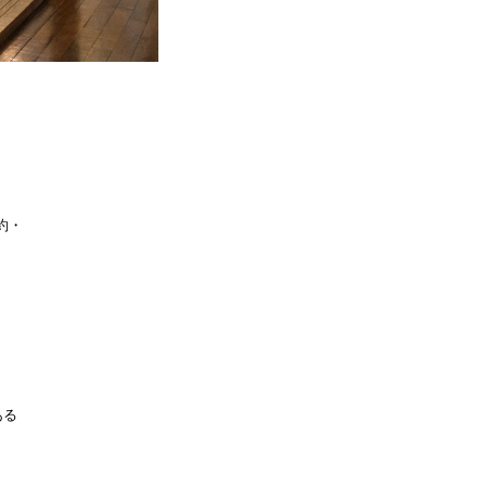
約・
ある